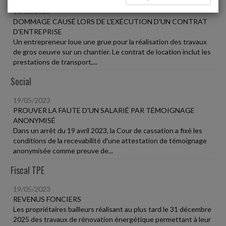
19/05/2023
DOMMAGE CAUSÉ LORS DE L'EXÉCUTION D'UN CONTRAT
D'ENTREPRISE
Un entrepreneur loue une grue pour la réalisation des travaux
de gros oeuvre sur un chantier. Le contrat de location inclut les
prestations de transport,...
Social
19/05/2023
PROUVER LA FAUTE D'UN SALARIÉ PAR TÉMOIGNAGE
ANONYMISÉ
Dans un arrêt du 19 avril 2023, la Cour de cassation a fixé les
conditions de la recevabilité d'une attestation de témoignage
anonymisée comme preuve de...
Fiscal TPE
19/05/2023
REVENUS FONCIERS
Les propriétaires bailleurs réalisant au plus tard le 31 décembre
2025 des travaux de rénovation énergétique permettant à leur