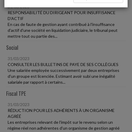
31/03/2023
RESPONSABILITÉ DU DIRIGEANT POUR INSUFFISANCE
D'ACTIF
En cas de faute de gestion ayant contribué à l'insuffisance
d'actif d'une société en liquidation judiciaire, le tribunal peut
mettre tout ou partie des...
Social
31/03/2023
CONSULTER LES BULLETINS DE PAYE DE SES COLLÈGUES
Une salariée employée successivement par deux entreprises
d'un groupe est licenciée. Estimant avoir subi une inégalité
salariale par rapport à certains...
Fiscal TPE
31/03/2023
RÉDUCTION POUR LES ADHÉRENTS À UN ORGANISME
AGRÉÉ
Les entreprises relevant de l'impôt sur le revenu selon un
régime réel non adhérentes d'un organisme de gestion agréé