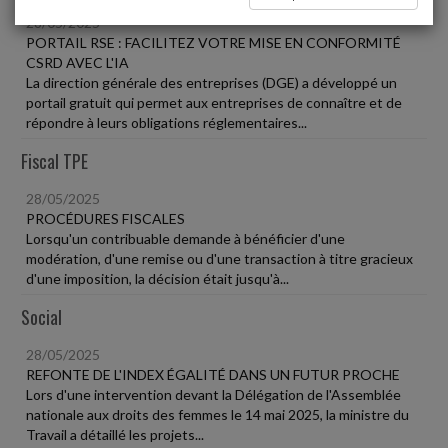
28/05/2025
PORTAIL RSE : FACILITEZ VOTRE MISE EN CONFORMITÉ
CSRD AVEC L'IA
La direction générale des entreprises (DGE) a développé un
portail gratuit qui permet aux entreprises de connaître et de
répondre à leurs obligations réglementaires...
Fiscal TPE
28/05/2025
PROCÉDURES FISCALES
Lorsqu'un contribuable demande à bénéficier d'une
modération, d'une remise ou d'une transaction à titre gracieux
d'une imposition, la décision était jusqu'à...
Social
28/05/2025
REFONTE DE L'INDEX ÉGALITÉ DANS UN FUTUR PROCHE
Lors d'une intervention devant la Délégation de l'Assemblée
nationale aux droits des femmes le 14 mai 2025, la ministre du
Travail a détaillé les projets...