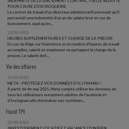
INDEMNITÉ DE LICENCIEMENT CONTRACTUELLE RÉDUITE
POUR CAUSE D'ESCROQUERIE
Le contrat de travail d'un directeur administratif prévoyait qu'il
percevrait une indemnité d'un an de salaire brut en cas de
licenciement, quel qu'en...
23/05/2025
HEURES SUPPLÉMENTAIRES ET CHARGE DE LA PREUVE
En cas de litige sur l'existence ou le nombre d'heures de travail
accomplies, salarié et employeur se partagent la charge de la
preuve. Le salarié doit...
Vie des affaires
23/05/2025
META : PROTÉGEZ VOS DONNÉES D'ICI FIN MAI !
À partir de fin mai 2025, Meta compte utiliser les données de
tous les utilisateurs européens adultes de Facebook et
d'Instagram afin d'entraîner ses systèmes...
Fiscal TPE
23/05/2025
INVESTISSEMENT LOCATIF ET VACANCE D'UN BIEN