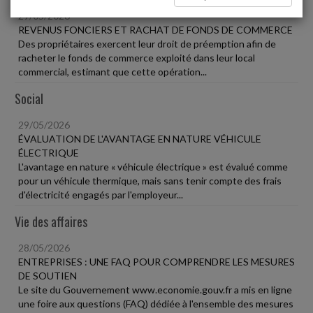
29/05/2026
REVENUS FONCIERS ET RACHAT DE FONDS DE COMMERCE
Des propriétaires exercent leur droit de préemption afin de
racheter le fonds de commerce exploité dans leur local
commercial, estimant que cette opération...
Social
29/05/2026
ÉVALUATION DE L'AVANTAGE EN NATURE VÉHICULE
ÉLECTRIQUE
L'avantage en nature « véhicule électrique » est évalué comme
pour un véhicule thermique, mais sans tenir compte des frais
d'électricité engagés par l'employeur...
Vie des affaires
28/05/2026
ENTREPRISES : UNE FAQ POUR COMPRENDRE LES MESURES
DE SOUTIEN
Le site du Gouvernement www.economie.gouv.fr a mis en ligne
une foire aux questions (FAQ) dédiée à l'ensemble des mesures