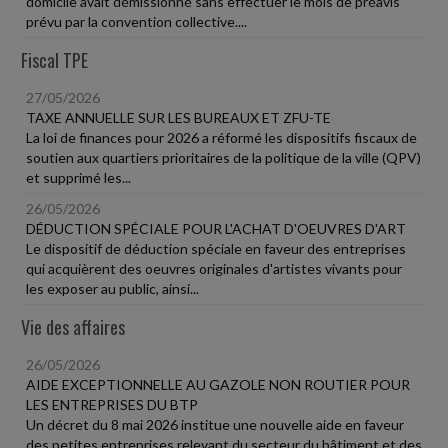
domicile avait démissionné sans effectuer le mois de préavis
prévu par la convention collective....
Fiscal TPE
27/05/2026
TAXE ANNUELLE SUR LES BUREAUX ET ZFU-TE
La loi de finances pour 2026 a réformé les dispositifs fiscaux de
soutien aux quartiers prioritaires de la politique de la ville (QPV)
et supprimé les...
26/05/2026
DÉDUCTION SPÉCIALE POUR L'ACHAT D'OEUVRES D'ART
Le dispositif de déduction spéciale en faveur des entreprises
qui acquièrent des oeuvres originales d'artistes vivants pour
les exposer au public, ainsi...
Vie des affaires
26/05/2026
AIDE EXCEPTIONNELLE AU GAZOLE NON ROUTIER POUR
LES ENTREPRISES DU BTP
Un décret du 8 mai 2026 institue une nouvelle aide en faveur
des petites entreprises relevant du secteur du bâtiment et des