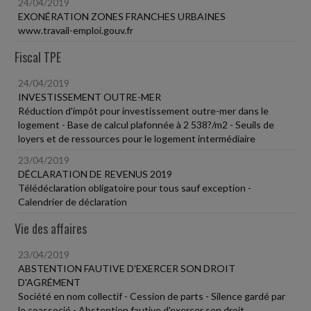
24/04/2019
EXONÉRATION ZONES FRANCHES URBAINES
www.travail-emploi.gouv.fr
Fiscal TPE
24/04/2019
INVESTISSEMENT OUTRE-MER
Réduction d'impôt pour investissement outre-mer dans le
logement - Base de calcul plafonnée à 2 538?/m2 - Seuils de
loyers et de ressources pour le logement intermédiaire
23/04/2019
DÉCLARATION DE REVENUS 2019
Télédéclaration obligatoire pour tous sauf exception -
Calendrier de déclaration
Vie des affaires
23/04/2019
ABSTENTION FAUTIVE D'EXERCER SON DROIT
D'AGRÉMENT
Société en nom collectif - Cession de parts - Silence gardé par
le coassocié - Abstention fautive d'exercer son droit