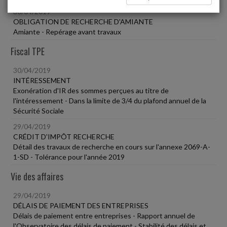
30/04/2019
OBLIGATION DE RECHERCHE D'AMIANTE
Amiante - Repérage avant travaux
Fiscal TPE
30/04/2019
INTÉRESSEMENT
Exonération d'IR des sommes perçues au titre de
l'intéressement - Dans la limite de 3/4 du plafond annuel de la
Sécurité Sociale
29/04/2019
CRÉDIT D'IMPÔT RECHERCHE
Détail des travaux de recherche en cours sur l'annexe 2069-A-
1-SD - Tolérance pour l'année 2019
Vie des affaires
29/04/2019
DÉLAIS DE PAIEMENT DES ENTREPRISES
Délais de paiement entre entreprises - Rapport annuel de
l'Observatoire des délais de paiement - Stabilité des délais et