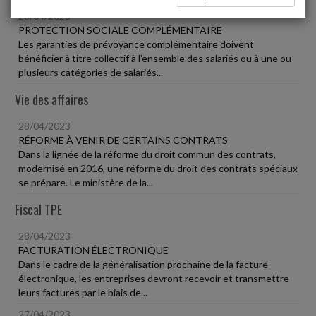
28/04/2023
PROTECTION SOCIALE COMPLÉMENTAIRE
Les garanties de prévoyance complémentaire doivent
bénéficier à titre collectif à l'ensemble des salariés ou à une ou
plusieurs catégories de salariés...
Vie des affaires
28/04/2023
RÉFORME À VENIR DE CERTAINS CONTRATS
Dans la lignée de la réforme du droit commun des contrats,
modernisé en 2016, une réforme du droit des contrats spéciaux
se prépare. Le ministère de la...
Fiscal TPE
28/04/2023
FACTURATION ÉLECTRONIQUE
Dans le cadre de la généralisation prochaine de la facture
électronique, les entreprises devront recevoir et transmettre
leurs factures par le biais de...
27/04/2023