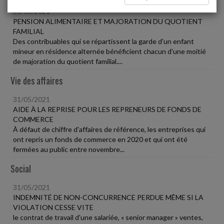
31/05/2021
PENSION ALIMENTAIRE ET MAJORATION DU QUOTIENT
FAMILIAL
Des contribuables qui se répartissent la garde d'un enfant
mineur en résidence alternée bénéficient chacun d'une moitié
de majoration du quotient familial....
Vie des affaires
31/05/2021
AIDE À LA REPRISE POUR LES REPRENEURS DE FONDS DE
COMMERCE
À défaut de chiffre d'affaires de référence, les entreprises qui
ont repris un fonds de commerce en 2020 et qui ont été
fermées au public entre novembre...
Social
31/05/2021
INDEMNITÉ DE NON-CONCURRENCE PERDUE MÊME SI LA
VIOLATION CESSE VITE
le contrat de travail d'une salariée, « senior manager » ventes,