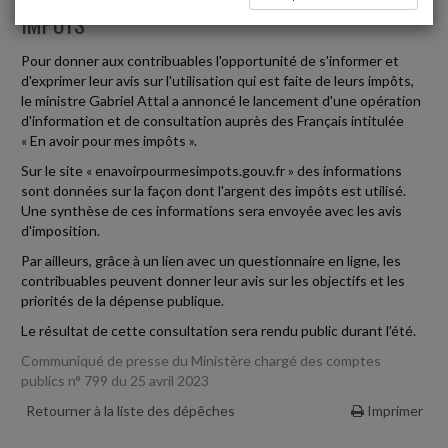
IMPÔTS
Pour donner aux contribuables l'opportunité de s'informer et
d'exprimer leur avis sur l'utilisation qui est faite de leurs impôts,
le ministre Gabriel Attal a annoncé le lancement d'une opération
d'information et de consultation auprès des Français intitulée
« En avoir pour mes impôts ».
Sur le site « enavoirpourmesimpots.gouv.fr » des informations
sont données sur la façon dont l'argent des impôts est utilisé.
Une synthèse de ces informations sera envoyée avec les avis
d'imposition.
Par ailleurs, grâce à un lien avec un questionnaire en ligne, les
contribuables peuvent donner leur avis sur les objectifs et les
priorités de la dépense publique.
Le résultat de cette consultation sera rendu public durant l'été.
Communiqué de presse du Ministère chargé des comptes
publics n° 799 du 25 avril 2023
Retourner à la liste des dépêches
Imprimer