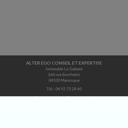
ALTER EGO CONSEIL ET EXPERTISE
Immeuble Le Galaxie
264 rue Berthelot
04100 Manosque
Tél. : 04 92 73 28 40
Courriel :
contact@alteregoce.fr
ACCUEIL
PLAN