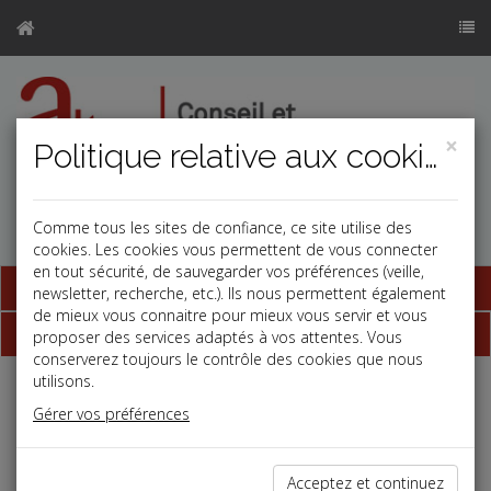
×
Politique relative aux cookies
Comme tous les sites de confiance, ce site utilise des
cookies. Les cookies vous permettent de vous connecter
en tout sécurité, de sauvegarder vos préférences (veille,
Base documentaire
newsletter, recherche, etc.). Ils nous permettent également
de mieux vous connaitre pour mieux vous servir et vous
Dépêches
proposer des services adaptés à vos attentes. Vous
conserverez toujours le contrôle des cookies que nous
utilisons.
j
a
b
Gérer vos préférences
Fiscal TPE
Date: 2023-05-23
LANCEMENT D'UNE CONSULTATION SUR LES
Acceptez et continuez