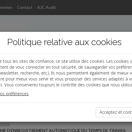
onnées
Contact
AJC Audit
Politique relative aux cookies
ous les sites de confiance, ce site utilise des cookies. Les cookies 
tent de vous connecter en tout sécurité, de sauvegarder vos préfére
, newsletter, recherche, etc.). Ils nous permettent également de mieux 
s
tre pour mieux vous servir et vous proposer des services adaptés à v
s. Vous conserverez toujours le contrôle des cookies que nous utiliso
 des dernières dépêches
vos préférences
Acceptez et cont
/2026
ME D'ENREGISTREMENT AUTOMATIQUE DU TEMPS DE TRAVAIL