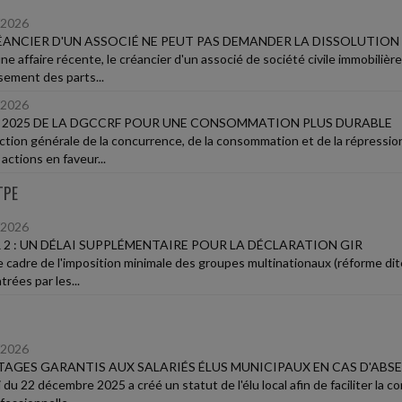
/2026
ÉANCIER D'UN ASSOCIÉ NE PEUT PAS DEMANDER LA DISSOLUTION
e affaire récente, le créancier d'un associé de société civile immobilière
sement des parts...
/2026
 2025 DE LA DGCCRF POUR UNE CONSOMMATION PLUS DURABLE
ection générale de la concurrence, de la consommation et de la répressio
actions en faveur...
TPE
/2026
R 2 : UN DÉLAI SUPPLÉMENTAIRE POUR LA DÉCLARATION GIR
 cadre de l'imposition minimale des groupes multinationaux (réforme dite «
rées par les...
/2026
AGES GARANTIS AUX SALARIÉS ÉLUS MUNICIPAUX EN CAS D'ABS
 du 22 décembre 2025 a créé un statut de l'élu local afin de faciliter la co