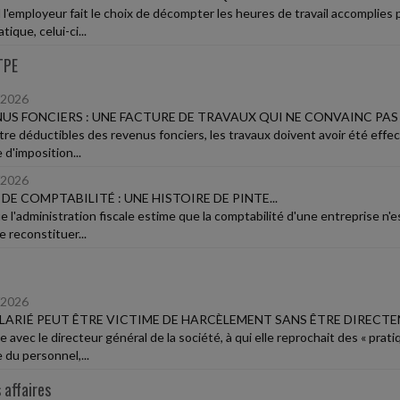
l'employeur fait le choix de décompter les heures de travail accomplies
ique, celui-ci...
TPE
/2026
US FONCIERS : UNE FACTURE DE TRAVAUX QUI NE CONVAINC PAS
tre déductibles des revenus fonciers, les travaux doivent avoir été effec
 d'imposition...
/2026
 DE COMPTABILITÉ : UNE HISTOIRE DE PINTE...
 l'administration fiscale estime que la comptabilité d'une entreprise n'est
e reconstituer...
/2026
LARIÉ PEUT ÊTRE VICTIME DE HARCÈLEMENT SANS ÊTRE DIRECTE
e avec le directeur général de la société, à qui elle reprochait des « prat
 du personnel,...
 affaires