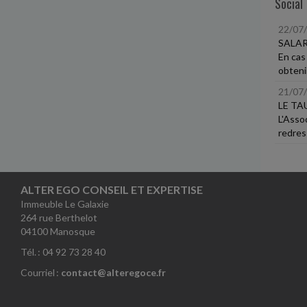
Social
22/07
SALAR
En cas 
obtenir
21/07
LE TA
L'Asso
redres
ALTER EGO CONSEIL ET EXPERTISE
Immeuble Le Galaxie
264 rue Berthelot
04100 Manosque
Tél. : 04 92 73 28 40
Courriel :
contact@alteregoce.fr