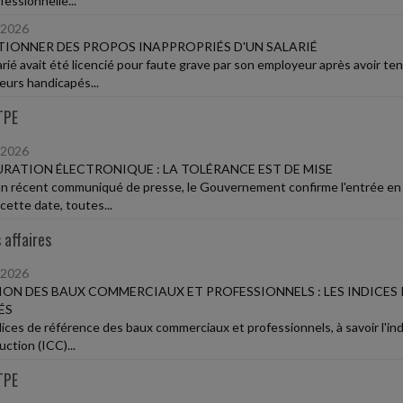
fessionnelle...
/2026
IONNER DES PROPOS INAPPROPRIÉS D'UN SALARIÉ
arié avait été licencié pour faute grave par son employeur après avoir te
leurs handicapés...
TPE
/2026
RATION ÉLECTRONIQUE : LA TOLÉRANCE EST DE MISE
n récent communiqué de presse, le Gouvernement confirme l'entrée en vi
cette date, toutes...
 affaires
/2026
ION DES BAUX COMMERCIAUX ET PROFESSIONNELS : LES INDICES 
ÉS
dices de référence des baux commerciaux et professionnels, à savoir l'indi
ction (ICC)...
TPE