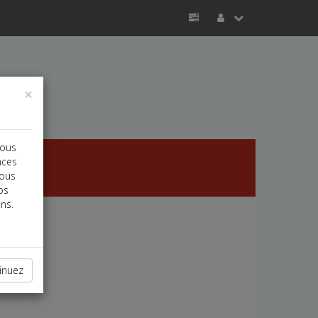
×
vous
nces
vous
os
ns.
inuez