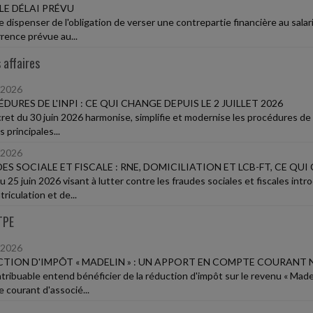
LE DÉLAI PRÉVU
e dispenser de l'obligation de verser une contrepartie financière au sala
rence prévue au...
 affaires
/2026
DURES DE L'INPI : CE QUI CHANGE DEPUIS LE 2 JUILLET 2026
et du 30 juin 2026 harmonise, simplifie et modernise les procédures de l'i
es principales...
/2026
ES SOCIALE ET FISCALE : RNE, DOMICILIATION ET LCB-FT, CE QU
 du 25 juin 2026 visant à lutter contre les fraudes sociales et fiscales i
riculation et de...
TPE
/2026
TION D'IMPÔT « MADELIN » : UN APPORT EN COMPTE COURANT N
tribuable entend bénéficier de la réduction d'impôt sur le revenu « Madel
 courant d'associé...