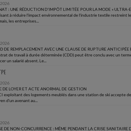
/2026
AT : UNE RÉDUCTION D'IMPÔT LIMITÉE POUR LA MODE « ULTRA-E
visant à réduire l'impact environnemental de l'industrie textile restreint
is, les entreprises...
/2026
D DE REMPLACEMENT AVEC UNE CLAUSE DE RUPTURE ANTICIPÉE 
trat de travail à durée déterminée (CDD) peut être conclu avec un term
er un salarié absent. Le...
TPE
/2026
E DE LOYER ET ACTE ANORMAL DE GESTION
I exploitant des logements meublés dans une station de ski accepte de r
en d'un avenant au...
/2026
E DE NON-CONCURRENCE : MÊME PENDANT LA CRISE SANITAIRE D