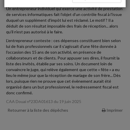
Un entrepreneur individuel qui exerce une activité de prestation
de services informatiques fait l'objet d'un contrôle fiscal à l'issue
duquel un supplément d'impôt lui est réclamé. Le motif ? Il a
déduit de son résultat imposable des frais de réception... alors
qu'il n'est pas autorisé à le faire.
L'entrepreneur conteste : ces dépenses constituent bien selon
lui de frais professionnels car il s'agissait d'une fête donnée à
l'occasion des 15 ans de son activité, en présence de
collaborateurs et de clients. Pour appuyer ses dires, il fournit la
liste des invités, établie par ses soins. Un document loin de
convaincre le juge, qui relève également que cette « fête » a eu
lieu le même jour que la réception de mariage de son frère... Dès
lors, puisque rien ne prouve que cet évènement aurait été
organisé dans un but professionnel, le redressement fiscal est
donc confirmé.
CAA Douai n°23DA01613 du 19 juin 2025
Retourner à la liste des dépêches
Imprimer