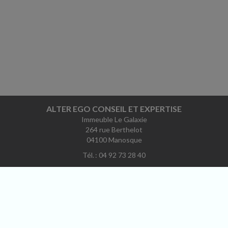
ALTER EGO CONSEIL ET EXPERTISE
Immeuble Le Galaxie
264 rue Berthelot
04100 Manosque
Tél. : 04 92 73 28 40
Courriel :
contact@alteregoce.fr
ACCUEIL
PLAN