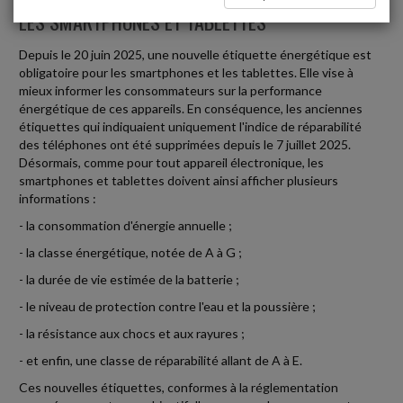
LES SMARTPHONES ET TABLETTES
Depuis le 20 juin 2025, une nouvelle étiquette énergétique est
obligatoire pour les smartphones et les tablettes. Elle vise à
mieux informer les consommateurs sur la performance
énergétique de ces appareils. En conséquence, les anciennes
étiquettes qui indiquaient uniquement l'indice de réparabilité
des téléphones ont été supprimées depuis le 7 juillet 2025.
Désormais, comme pour tout appareil électronique, les
smartphones et tablettes doivent ainsi afficher plusieurs
informations :
- la consommation d'énergie annuelle ;
- la classe énergétique, notée de A à G ;
- la durée de vie estimée de la batterie ;
- le niveau de protection contre l'eau et la poussière ;
- la résistance aux chocs et aux rayures ;
- et enfin, une classe de réparabilité allant de A à E.
Ces nouvelles étiquettes, conformes à la réglementation