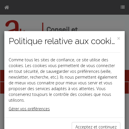
×
Politique relative aux cookies
Comme tous les sites de confiance, ce site utilise des
cookies. Les cookies vous permettent de vous connecter
en tout sécurité, de sauvegarder vos préférences (veille,
Base documentaire
newsletter, recherche, etc.). Ils nous permettent également
de mieux vous connaitre pour mieux vous servir et vous
Dépêches
proposer des services adaptés à vos attentes. Vous
conserverez toujours le contrôle des cookies que nous
utilisons.
j
a
b
Gérer vos préférences
Vie des affaires
Date: 2025-10-01
UNE NOUVELLE ÉTIQUETTE ÉNERGÉTIQUE POUR
Acceptez et continuez